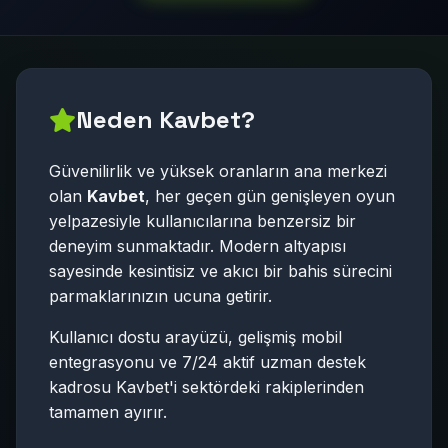
Neden Kavbet?
Güvenilirlik ve yüksek oranların ana merkezi
olan
Kavbet
, her geçen gün genişleyen oyun
yelpazesiyle kullanıcılarına benzersiz bir
deneyim sunmaktadır. Modern altyapısı
sayesinde kesintisiz ve akıcı bir bahis sürecini
parmaklarınızın ucuna getirir.
Kullanıcı dostu arayüzü, gelişmiş mobil
entegrasyonu ve 7/24 aktif uzman destek
kadrosu Kavbet'i sektördeki rakiplerinden
tamamen ayırır.