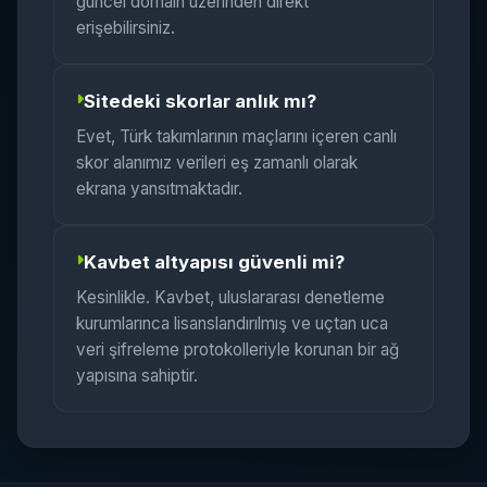
güncel domain üzerinden direkt
erişebilirsiniz.
Sitedeki skorlar anlık mı?
Evet, Türk takımlarının maçlarını içeren canlı
skor alanımız verileri eş zamanlı olarak
ekrana yansıtmaktadır.
Kavbet altyapısı güvenli mi?
Kesinlikle. Kavbet, uluslararası denetleme
kurumlarınca lisanslandırılmış ve uçtan uca
veri şifreleme protokolleriyle korunan bir ağ
yapısına sahiptir.