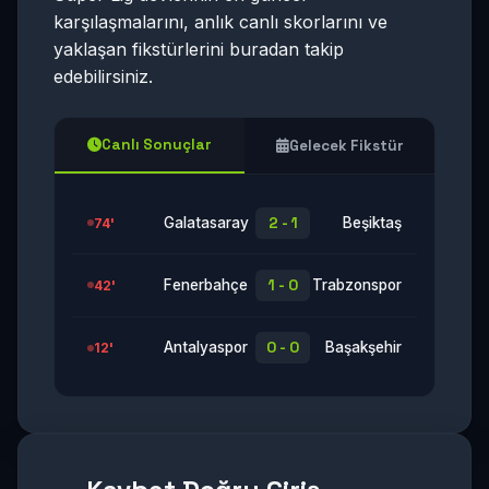
karşılaşmalarını, anlık canlı skorlarını ve
yaklaşan fikstürlerini buradan takip
edebilirsiniz.
Canlı Sonuçlar
Gelecek Fikstür
Galatasaray
2 - 1
Beşiktaş
74'
Fenerbahçe
1 - 0
Trabzonspor
42'
Antalyaspor
0 - 0
Başakşehir
12'