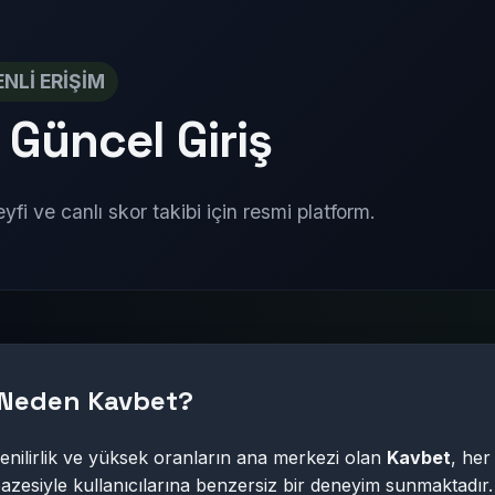
NLI ERIŞIM
Güncel Giriş
yfi ve canlı skor takibi için resmi platform.
Neden Kavbet?
enilirlik ve yüksek oranların ana merkezi olan
Kavbet
, he
azesiyle kullanıcılarına benzersiz bir deneyim sunmaktadır.