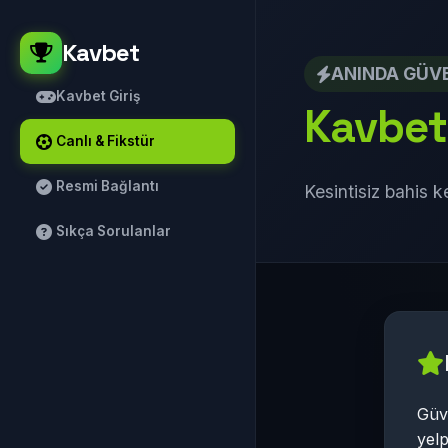
Kavbet
ANINDA GÜVE
Kavbet Giriş
Kavbet
Canlı & Fikstür
Resmi Bağlantı
Kesintisiz bahis ke
Sıkça Sorulanlar
Güv
yelp