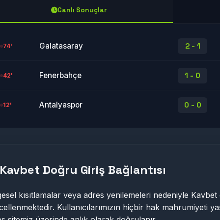
Canlı Sonuçlar
Galatasaray
2 - 1
74'
Fenerbahçe
1 - 0
42'
Antalyaspor
0 - 0
12'
Kavbet Doğru Giriş Bağlantısı
esel kısıtlamalar veya adres yenilemeleri nedeniyle Kavbet gir
ellenmektedir. Kullanıcılarımızın hiçbir hak mahrumiyeti y
s sitemiz üzerinde anlık olarak doğrulanır.