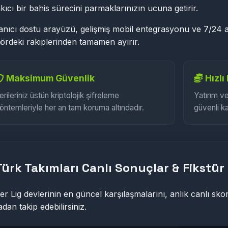
kıcı bir bahis sürecini parmaklarınızın ucuna getirir.
lanıcı dostu arayüzü, gelişmiş mobil entegrasyonu ve 7/24 
ördeki rakiplerinden tamamen ayırır.
Maksimum Güvenlik
Hızlı
erileriniz üstün kriptolojik şifreleme
Yatırım ve
öntemleriyle her an tam koruma altındadır.
güvenli ka
Türk Takımları Canlı Sonuçlar & Fikstür
r Lig devlerinin en güncel karşılaşmalarını, anlık canlı skorl
dan takip edebilirsiniz.