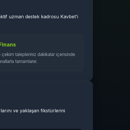
aktif uzman destek kadrosu Kavbet'i
 Finans
 çekim talepleriniz dakikalar içerisinde
nallarla tamamlanır.
arını ve yaklaşan fikstürlerini