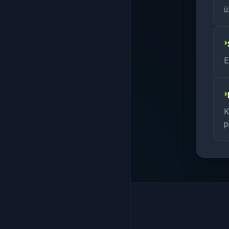
ü
E
K
p