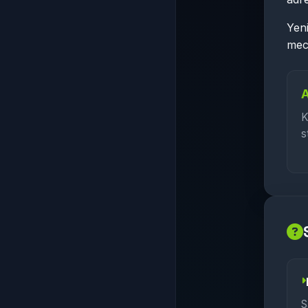
Yeni
mecr
A
K
s
S